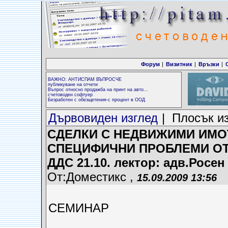
Форум
|
Визитник
|
Връзки
|
ВАЖНО: АНТИСПАМ ВЪПРОСЧЕ
публикуване на отчети
Въпрос относно продажба на принт на авто...
счетоводен софтуер
Безработен с обезщетения-с процент в ООД
Дървовиден изглед
| Плосък и
СДЕЛКИ С НЕДВИЖИМИ ИМО
СПЕЦИФИЧНИ ПРОБЛЕМИ ОТ 
ДДС 21.10. лектор: адв.Росен
От:Доместикс ,
15.09.2009 13:56
СЕМИНАР