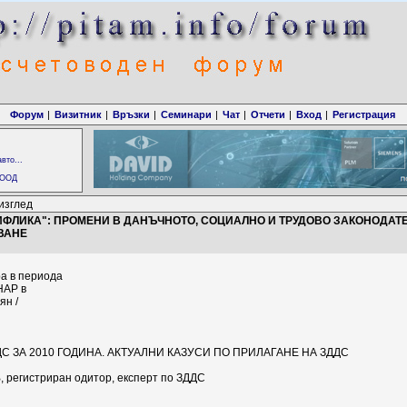
Форум
|
Визитник
|
Връзки
|
Семинари
|
Чат
|
Отчети
|
Вход
|
Регистрация
вто...
 ООД
изглед
с "ЧИФЛИКА": ПРОМЕНИ В ДАНЪЧНОТО, СОЦИАЛНО И ТРУДОВО ЗАКОНОДАТ
ВАНЕ
а в периода
НАР в
ян /
ДДС ЗА 2010 ГОДИНА. АКТУАЛНИ КАЗУСИ ПО ПРИЛАГАНЕ НА ЗДДС
регистриран одитор, експерт по ЗДДС