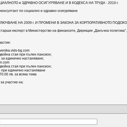
ОЦИАЛНОТО и ЗДРАВНО ОСИГУРЯВАНЕ И В КОДЕКСА НА ТРУДА - 2010 г.
онсултант по социално и здравно осигуряване
ИКЛЮЧВАНЕ НА 2009 г. И ПРОМЕНИ В ЗАКОНА ЗА КОРПОРАТИВНОТО ПОДОХО
арши експерт в Министерство на финансите, Дирекция „Данъчна политика”, 
частие:
venika.vids-bg.com
 двойна стая при пълен пансион;
р за единично настаняване;
an.com
 двойна стая при пълен пансион;
р при единично настаняване
70.00 лв. за всяка тема
за участие на: