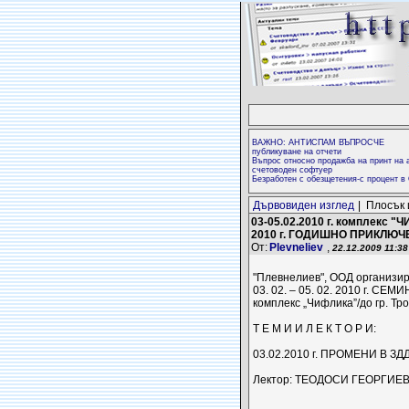
ВАЖНО: АНТИСПАМ ВЪПРОСЧЕ
публикуване на отчети
Въпрос относно продажба на принт на а
счетоводен софтуер
Безработен с обезщетения-с процент в
Дървовиден изглед
| Плосък 
03-05.02.2010 г. комплек
2010 г. ГОДИШНО ПРИКЛЮЧ
От:
Plevneliev
,
22.12.2009 11:38
"Плевнелиев", ООД организир
03. 02. – 05. 02. 2010 г. СЕМИ
комплекс „Чифлика”/до гр. Тро
Т Е М И И Л Е К Т О Р И:
03.02.2010 г. ПРОМЕНИ В З
Лектор: ТЕОДОСИ ГЕОРГИЕВ, 