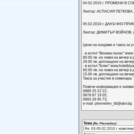
04.02.2010 г. ПРОМЕНИ В С
Лектор: АСПАСИЯ ПЕТКОВА, к
05.02.2010 г. ДАНЪЧНО ПР
Лектор: ДИМИТЪР ВОЙНОВ, ст
Цени на нощувки и такса за у
- в хотел "Веника палас" www.
80.00 лв. на човек на вечер в
29.00 лв. доплащане на вече
- в хотел "Блян" www.hotelbly
60.00 лв. на човек на вечер в
15.00 лв. доплащане на вече
Такса за участие в семинара: 
Повече информация и заявки 
0889 25 22 22;
0878 87 19 05;
0893 29 95 73;
e-mail: plevneliev_ltd@abv.bg
Тема
:
(Re: Plevneliev)