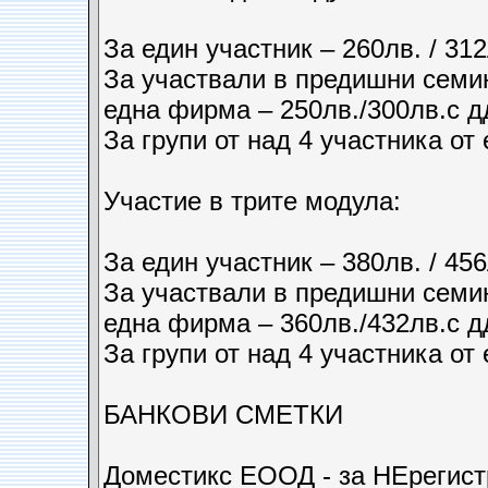
За един участник – 260лв. / 312
За участвали в предишни семина
една фирма – 250лв./300лв.с д
За групи от над 4 участника от
Участие в трите модула:
За един участник – 380лв. / 456
За участвали в предишни семина
една фирма – 360лв./432лв.с д
За групи от над 4 участника от
БАНКОВИ СМЕТКИ
Доместикс ЕООД - за НЕрегис