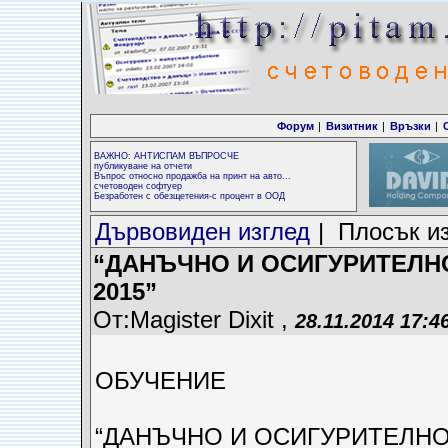
Форум
|
Визитник
|
Връзки
|
ВАЖНО: АНТИСПАМ ВЪПРОСЧЕ
публикуване на отчети
Въпрос относно продажба на принт на авто...
счетоводен софтуер
Безработен с обезщетения-с процент в ООД
Дървовиден изглед
| Плосък и
“ДАНЪЧНО И ОСИГУРИТЕЛН
2015”
От:Magister Dixit ,
28.11.2014 17:4
ОБУЧЕНИЕ
“ДАНЪЧНО И ОСИГУРИТЕЛНО 