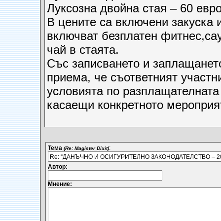
Луксозна двойна стая – 60 евр
В цените са включени закуска 
включват безплатен фитнес,сау
чай в стаята.
Със записването и заплащането
приема, че съответният участн
условията по разплащателната 
касаещи конкретното мероприя
Тема
:
(Re: Magister Dixit)
Автор:
Мнение: