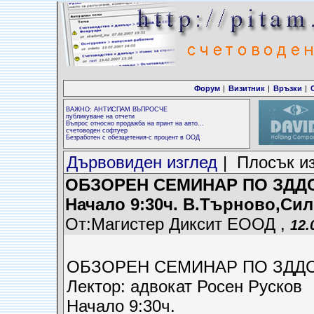
Форум
|
Визитник
|
Връзки
|
ВАЖНО: АНТИСПАМ ВЪПРОСЧЕ
публикуване на отчети
Въпрос относно продажба на принт на авто...
счетоводен софтуер
Безработен с обезщетения-с процент в ООД
Дървовиден изглед
| Плосък и
ОБЗОРЕН СЕМИНАР ПО ЗДДС Л
Начало 9:30ч. В.Търново,Си
От:Магистер Диксит ЕООД ,
12.
ОБЗОРЕН СЕМИНАР ПО ЗДД
Лектор: адвокат Росен Русков
Начало 9:30ч.