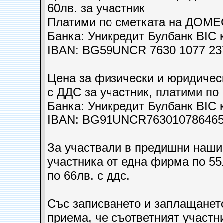
60лв. за участник
Платими по сметката на ДОМ
Банка: Уникредит Булбанк BI
IBAN: BG59UNCR 7630 1077 23
Цена за физически и юридичес
с ДДС за участник, платими по
Банка: Уникредит Булбанк BI
IBAN: BG91UNCR76301078646
За участвали в предишни наши
участника от една фирма по 55
по 66лв. с ддс.
Със записването и заплащането
приема, че съответният участн