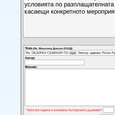
условията по разплащателната 
касаещи конкретното мероприя
Тема
:
(Re: Магистер Диксит ЕООД)
Автор:
Мнение:
През коя година е основана българската държава?