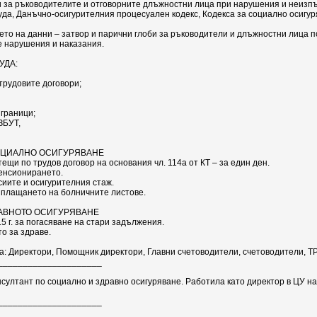
 за ръководителите и отговорните длъжностни лица при нарушения и неизп
уда, Данъчно-осигурителния процесуален кодекс, Кодекса за социално осигур
то на данни – затвор и парични глоби за ръководители и длъжностни лица п
е нарушения и наказания.
УДА:
трудовите договори;
граници;
ЗБУТ,
ОЦИАЛНО ОСИГУРЯВАНЕ
ещи по трудов договор на основания чл. 114а от КТ – за един ден.
енсионирането.
иите и осигурителния стаж.
зплащането на болничните листове.
РАВНОТО ОСИГУРЯВАНЕ
5 г. за погасяване на стари задължения.
о за здраве.
: Директори, Помощник директори, Главни счетоводители, счетоводители, ТР
_________­___________
нсултант по социално и здравно осигуряване. Работила като директор в ЦУ на
________­____________