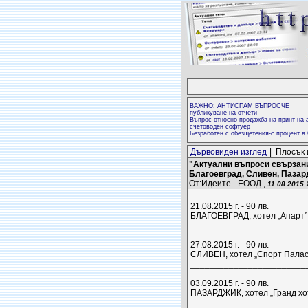
ВАЖНО: АНТИСПАМ ВЪПРОСЧЕ
публикуване на отчети
Въпрос относно продажба на принт на а
счетоводен софтуер
Безработен с обезщетения-с процент в
Дървовиден изглед
| Плосък 
"Актуални въпроси свързани
Благоевград, Сливен, Паза
От:Идеите - ЕООД ,
11.08.2015 
21.08.2015 г. - 90 лв.
БЛАГОЕВГРАД, хотел „Апарт”,
_________________________
27.08.2015 г. - 90 лв.
СЛИВЕН, хотел „Спорт Палас”
_________________________
03.09.2015 г. - 90 лв.
ПАЗАРДЖИК, хотел „Гранд хот
_________________________