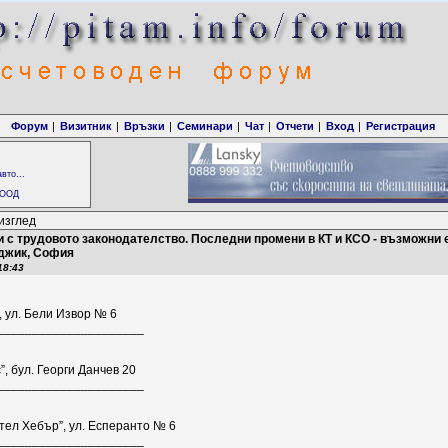
Форум
|
Визитник
|
Връзки
|
Семинари
|
Чат
|
Отчети
|
Вход
|
Регистрация
вто...
 ООД
изглед
 с трудовото законодателство. Последни промени в КТ и КСО - възможни е
рджик, София
18:43
 ул. Бели Извор № 6
____________­________
, бул. Георги Данчев 20
___________­_________
ел Хебър”, ул. Есперанто № 6
____________­________