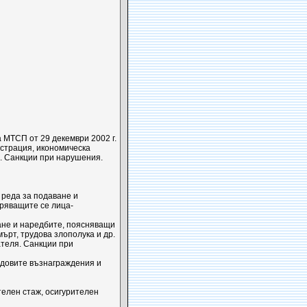
 МТСП от 29 декември 2002 г.
истрация, икономическа
. Санкции при нарушения.
 реда за подаване и
уряващите се лица-
ане и наредбите, поясняващи
рт, трудова злополука и др.
теля. Санкции при
удовите възнаграждения и
телен стаж, осигурителен