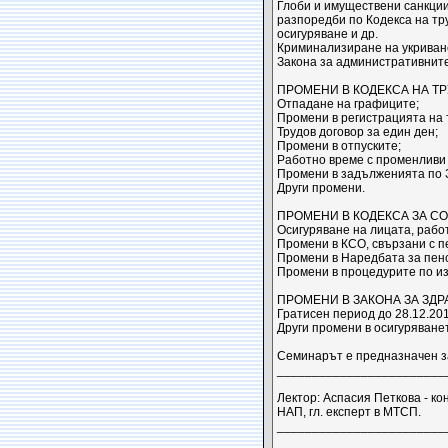
Глоби и имуществени санкции
разпоредби по Кодекса на тр
осигуряване и др.
Криминализиране на укриване
Закона за административнит
ПРОМЕНИ В КОДЕКСА НА ТР
Отпадане на графиците;
Промени в регистрацията на 
Трудов договор за един ден;
Промени в отпуските;
Работно време с променливи 
Промени в задълженията по 
Други промени.
ПРОМЕНИ В КОДЕКСА ЗА С
Осигуряване на лицата, работ
Промени в КСО, свързани с п
Промени в Наредбата за пенс
Промени в процедурите по и
ПРОМЕНИ В ЗАКОНА ЗА ЗД
Гратисен период до 28.12.201
Други промени в осигуряванет
Семинарът е предназначен за
_________________________
Лектор: Аспасия Петкова - ко
НАП, гл. експерт в МТСП.
_________________________