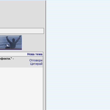
Нова тема
фекти." -
Отговори
Цитирай