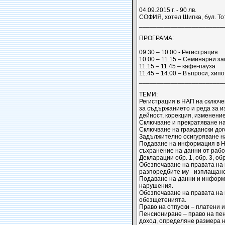
04.09.2015 г. - 90 лв.
СОФИЯ, хотел Шипка, бул. То
_________________________
ПРОГРАМА:
09.30 – 10.00 - Регистрация
10.00 – 11.15 – Семинарни з
11.15 – 11.45 – кафе-пауза
11.45 – 14.00 – Въпроси, хип
_________________________
ТЕМИ:
Регистрация в НАП на сключе
за съдържанието и реда за из
дейност, корекция, изменен
Сключване и прекратяване на
Сключване на граждански дог
Задължително осигуряване на
Подаване на информация в НА
съхранение на данни от работ
Декларации обр. 1, обр. 3, обр
Обезпечаване на правата на 
разпоредбите му - изплащане
Подаване на данни и информа
нарушения.
Обезпечаване на правата на 
обезщетенията.
Право на отпуски – платени и
Пенсиониране – право на пен
доход, определяне размера н