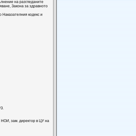
ълнение на разгледаните
яване, Закона за здравното
о Наказателния кодекс и
З.
 НОИ, зам. директор в ЦУ на