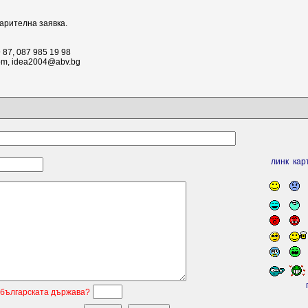
рителна заявка.
9 87, 087 985 19 98
com, idea2004@abv.bg
линк
кар
 българската държава?