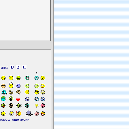
тинка
помощ
още икони