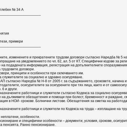
тлебен № 34 А
_____________­_______
анятия
отези, примери
_____________­_______
ните, изменените и прекратените трудови договори съгласно Наредба № 5 на
пращане на уведомлението по чл. 62, ал. 5 от КТ. Специфични кодове за рег
ие на подадената информация, регистрация на допълнителните споразумения
 трудовите договори.
овори, принципи и особености при сключването им.
 служителите за социално и здравно осигуряване.
П съгласно Наредба № Н-8 от 2005 г. за съдържанието, сроковете, начина и
одателите, осигурителите за осигурените при тях лица, както и от самоосиг
. 6 и други.
назначените работници и служители съгласно Кодекса за социално осигуряв
 на дължимите обезщетения и помощи при болест, бременност и раждане, смъ
ция в НОИ- срокове. Болнични листове. Обезщетения за сметка на работода
назначените работници и служители по Кодекса на труда – изплащане на тр
 неплатени, особености.
сиониране и специфични особености – документи, условия, срокове, осигури
а пенсията. Ранно пенсиониране.