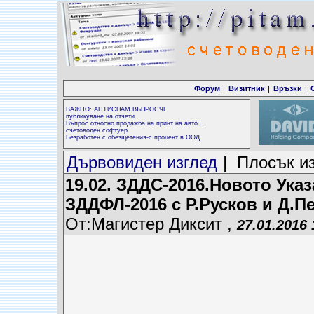
Форум
|
Визитник
|
Връзки
|
ВАЖНО: АНТИСПАМ ВЪПРОСЧЕ
публикуване на отчети
Въпрос относно продажба на принт на авто...
счетоводен софтуер
Безработен с обезщетения-с процент в ООД
Дървовиден изглед
| Плосък и
19.02. ЗДДС-2016.Новото Указ
ЗДДФЛ-2016 с Р.Русков и Д.П
От:Магистер Диксит ,
27.01.2016 