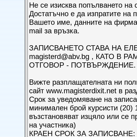
Не се изисква попълването на
Достатъчно е да изпратите на п
Вашето име, данните на фирмат
mail за връзка.
ЗАПИСВАНЕТО СТАВА НА ЕЛ
magisterd@abv.bg , КАТО В 
ОТГОВОР - ПОТВЪРЖДЕНИЕ.
Вижте разплащателната ни поли
сайт www.magisterdixit.net в р
Срок за уведомяване на записа
минимален брой курсисти (20) 1
възстановяват изцяло или се п
на участника)
КРАЕН СРОК ЗА ЗАПИСВАНЕ: 1