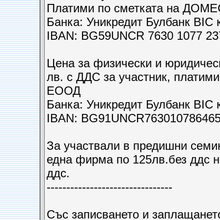
Платими по сметката на ДОМ
Банка: Уникредит Булбанк BI
IBAN: BG59UNCR 7630 1077 23
Цена за физически и юридичес
лв. с ДДС за участник, платим
ЕООД
Банка: Уникредит Булбанк BI
IBAN: BG91UNCR76301078646
За участвали в предишни семин
една фирма по 125лв.без ддс н
ддс.
--------------------------------
Със записването и заплащането