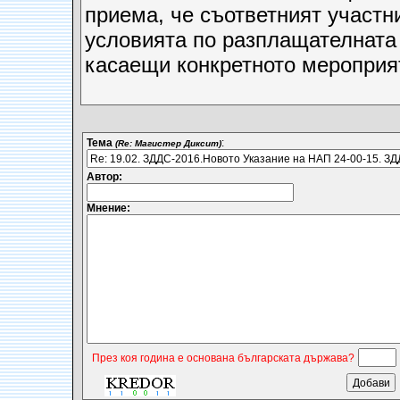
приема, че съответният участн
условията по разплащателната 
касаещи конкретното мероприя
Тема
:
(Re: Магистер Диксит)
Автор:
Мнение:
През коя година е основана българската държава?