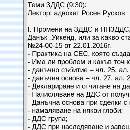
Теми ЗДДС (9:30):
Лектор: адвокат Росен Русков
І. Промени на ЗДДС и ППЗДДС, 
Данък „Уикенд, или за какво с
№24-00-15 от 22.01.2016г.
- Практика на СЕС, която създ
- Има ли проблем и какъв точн
- данъчно събитие – чл. 25, ал. 
- данъчна основа – чл. 27, ал. 2
- Деклариране и отчитане на да
- Начисляване на ДДС от получ
- Данъчна основа при сделки с
- намаляване на някои глоби;
- ДДС група;
- ДДС при наследяване и заве