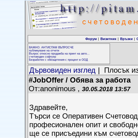
Форум
|
Визитник
|
Връзки
|
ВАЖНО: АНТИСПАМ ВЪПРОСЧЕ
публикуване на отчети
Въпрос относно продажба на принт на авто...
счетоводен софтуер
Безработен с обезщетения-с процент в ООД
Дървовиден изглед
| Плосък и
#JobOffer / Обява за работа
От:anonimous ,
30.05.2018 13:57
Здравейте,
Търси се Оперативен Счетоводит
професионален опит и свободно
ще се присъедини към счетовод