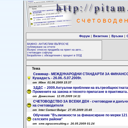
Форум
|
Визитник
|
Връзки
|
ВАЖНО: АНТИСПАМ ВЪПРОСЧЕ
публикуване на отчети
Въпрос относно продажба на принт на авто...
счетоводен софтуер
Безработен с обезщетения-с процент в ООД
Тема
Семинар - МЕЖДУНАРОДНИ СТАНДАРТИ ЗА ФИНАНСОВО 
Кушадасъ - 26.06.-5.07.2009г.
от Идея 01.06.2009 15:37
ЗДДС – 2009.Актуални проблеми на вътреобщностната 
Промените на закона и тяхното прилагане в практиката
от Доместикс 12.05.2009 14:11
СЧЕТОВОДСТВО ЗА ВСЕКИ ДЕН - счетоводни и данъчни
на счетоводителя
от Inter Contact Bulgar 27.05.2009 15:45
Обучение "Възможности за финансиране по мерки 121 и
селските райони"
от sme.ograconsulting.c 26.05.2009 01:24