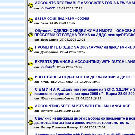
ACCOUNTS RECEIVABLE ASSOCIATES FOR A NEW SHA
bulwork
от
18.05.2009 17:29
давам офис под наем - софия
от Галя 14.05.2009 13:55
Обучение:СДЕЛКИ С НЕДВИЖИМИ ИМОТИ – ОСНОВН
ПРОБЛЕМИ ОТ ГЛЕДНА ТОЧКА на ЗДДС лектор:Р.РУСКО
от Доместикс 27.04.2009 12:03
ПРОМЕНИТЕ В ЗДДС ЗА 2009г.Актуални проблеми на ЗД
от Доместикс 22.04.2009 13:59
EXPERTS (FINANCE & ACCOUNTING) WITH DUTCH LA
bulwork
от
08.05.2009 15:29
ИЗГОТВЯНЕ И ПОДАВАНЕ НА ДЕКЛАРАЦИЙ И ДИСКЕТИ
от ХРИСТИНА АСЕНОВА 16.02.2009 19:22
С Е М И Н А Р: „Данъчно третиране на ЗКПО, ЗДДФЛ и 
изменения и допълнения през 2009 г.” - Варна 28.05.200
от Идея - счетоводен ко 28.04.2009 16:19
ACCOUNTING SPECIALISTS WITH ITALIAN LANGUAGE
от Bulwork 28.04.2009 14:44
Сделки с недвижими имоти съобразно промените в нов
дълготрайни активи и инвестиции в строителството.
от Интер Контакт Българ 24.04.2009 15:06