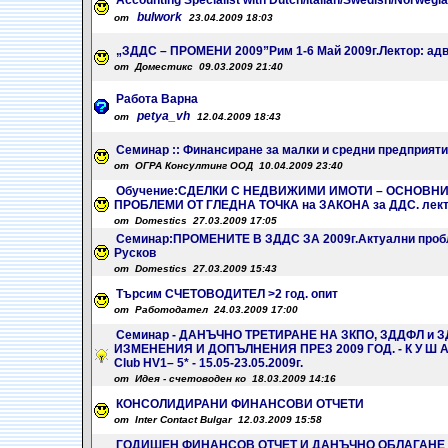
Accounting Specialist with Dutch/Italian/Swedish/Norwegi
bulwork
от
23.04.2009 18:03
„ЗДДС – ПРОМЕНИ 2009”Рим 1-6 Май 2009г.Лектор: адв
от Доместикс 09.03.2009 21:40
Работа Варна
petya_vh
от
12.04.2009 18:43
Семинар :: Финансиране за малки и средни предприяти
от ОГРА Консултинг ООД 10.04.2009 23:40
Обучение:СДЕЛКИ С НЕДВИЖИМИ ИМОТИ – ОСНОВН
ПРОБЛЕМИ ОТ ГЛЕДНА ТОЧКА на ЗАКОНА за ДДС. лекто
от Domestics 27.03.2009 17:05
Семинар:ПРОМЕНИТЕ В ЗДДС ЗА 2009г.Актуални пробл
Русков
от Domestics 27.03.2009 15:43
Търсим СЧЕТОВОДИТЕЛ >2 год. опит
от Работодател 24.03.2009 17:00
Семинар - ДАНЪЧНО ТРЕТИРАНЕ НА ЗКПО, ЗДДФЛ и 
ИЗМЕНЕНИЯ И ДОПЪЛНЕНИЯ ПРЕЗ 2009 ГОД. - К У Ш А Д 
Club HV1– 5* - 15.05-23.05.2009г.
от Идея - счетоводен ко 18.03.2009 14:16
КОНСОЛИДИРАНИ ФИНАНСОВИ ОТЧЕТИ
от Inter Contact Bulgar 12.03.2009 15:58
ГОДИШЕН ФИНАНСОВ ОТЧЕТ И ДАНЪЧНО ОБЛАГАНЕ