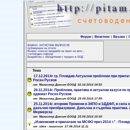
Форум
|
Визитник
|
Връзки
|
ВАЖНО: АНТИСПАМ ВЪПРОСЧЕ
публикуване на отчети
Въпрос относно продажба на принт на авто...
счетоводен софтуер
Безработен с обезщетения-с процент в ООД
Тема
17.12.2014г гр. Пловдив Актуални проблеми при прилаг
Росен Русков
от Магистер Диксит ЕООД 02.10.2014 16:52
26.11.2014г. Проблеми, практика и актуални казуси по 
адвокат Росен Русков
от Магистер Диксит ЕООД 25.09.2014 17:59
25.11.2014г. вторник Промени в ЗКПО и ЗДДФЛ, в сила от 
данъчно преобразуване. Данъчна и съдебна практика. 
Мермерска
от Магистер Диксит ЕООД 25.09.2014 15:30
„Изменения и прилагане на МСФО през 2014 г.” - Плов
от идея - логистик 27.08.2014 11:11