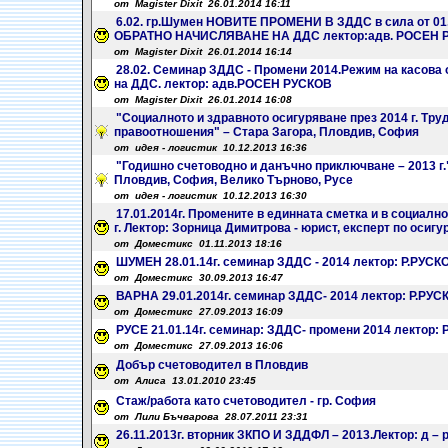
от Мagister Dixit 26.01.2014 16:11
6.02. гр.Шумен НОВИТЕ ПРОМЕНИ В ЗДДС в сила от 01
ОБРАТНО НАЧИСЛЯВАНЕ НА ДДС лектор:адв. РОСЕН 
от Magister Dixit 26.01.2014 16:14
28.02. Семинар ЗДДС - Промени 2014.Режим на касова
на ДДС. лектор: адв.РОСЕН РУСКОВ
от Magister Dixit 26.01.2014 16:08
"Социалното и здравното осигуряване през 2014 г. Тру
правоотношения" – Стара Загора, Пловдив, София
от идея - логистик 10.12.2013 16:36
"Годишно счетоводно и данъчно приключване – 2013 г."
Пловдив, София, Велико Търново, Русе
от идея - логистик 10.12.2013 16:30
17.01.2014г. Промените в единната сметка и в социално
г. Лектор: Зорница Димитрова - юрист, експерт по осиг
от Доместикс 01.11.2013 18:16
ШУМЕН 28.01.14г. семинар ЗДДС - 2014 лектор: Р.РУСК
от Доместикс 30.09.2013 16:47
ВАРНА 29.01.2014г. семинар ЗДДС- 2014 лектор: Р.РУС
от Доместикс 27.09.2013 16:09
РУСЕ 21.01.14г. семинар: ЗДДС- промени 2014 лектор:
от Доместикс 27.09.2013 16:06
Добър счетоводител в Пловдив
от Алиса 13.01.2010 23:45
Стаж/работа като счетоводител - гр. София
от Лили Бъчварова 28.07.2011 23:31
26.11.2013г. вторник ЗКПО И ЗДДФЛ – 2013.Лектор: д 