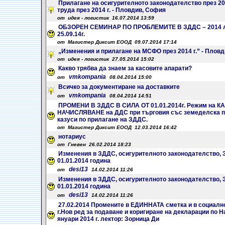
Прилагане на осигурителното законодателство през 201
труда през 2014 г. - Пловдив, София
от идея - логистик 16.07.2014 13:59
ОБЗОРЕН СЕМИНАР ПО ПРОБЛЕМИТЕ В ЗДДС – 2014 лек
25.09.14г.
от Магистер Диксит ЕООД 09.07.2014 17:14
„Изменения и прилагане на МСФО през 2014 г.” - Плов
от идея - логистик 27.05.2014 15:02
Какво трябва да знаем за касовите апарати?
vmkompania
от
08.04.2014 15:00
Всичко за документиране на доставките
vmkompania
от
08.04.2014 14:51
ПРОМЕНИ В ЗДДС В СИЛА ОТ 01.01.2014г. Режим на 
НАЧИСЛЯВАНЕ на ДДС при търговия със земеделска пр
казуси по прилагане на ЗДДС.
от Магистер Диксит ЕООД 12.03.2014 16:42
нотариус
от Гневен 26.02.2014 18:23
Изменения в ЗДДС, осигурителното законодателство, 
01.01.2014 година
desi13
от
14.02.2014 11:26
Изменения в ЗДДС, осигурителното законодателство, 
01.01.2014 година
desi13
от
14.02.2014 11:26
27.02.2014 Промените в ЕДИННАТА сметка и в социално
г.Нов ред за подаване и коригиране на декларации по На
януари 2014 г. лектор: Зорница Ди