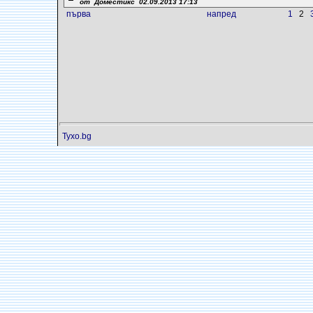
от Доместикс 02.09.2013 17:13
първа
напред
1
2